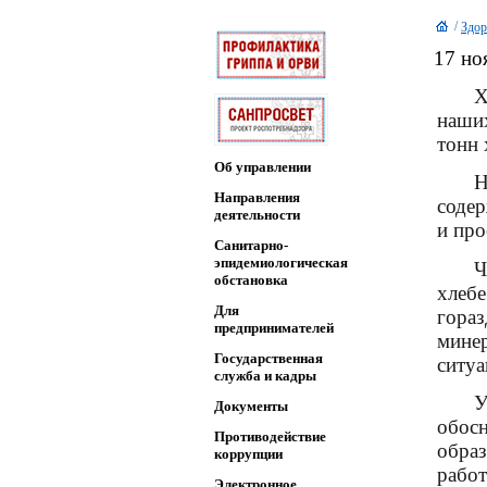
/
Здор
17 но
Х
наших
тонн 
Об управлении
Н
Направления
содер
деятельности
и про
Санитарно-
эпидемиологическая
Ч
обстановка
хлебе
Для
гора
предпринимателей
мин
Государственная
ситуа
служба и кадры
У
Документы
обос
Противодействие
образ
коррупции
раб
Электронное