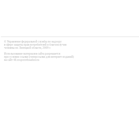
© Управление федеральной службы по надзору

в сфере защиты прав потребителей и благополучия 

человека по Липецкой области, 2009 г.
Использование материалов сайта разрешается

при условии ссылки (гиперссылки для интернет-изданий) 

на сайт 48.rospotrebnadzor.ru