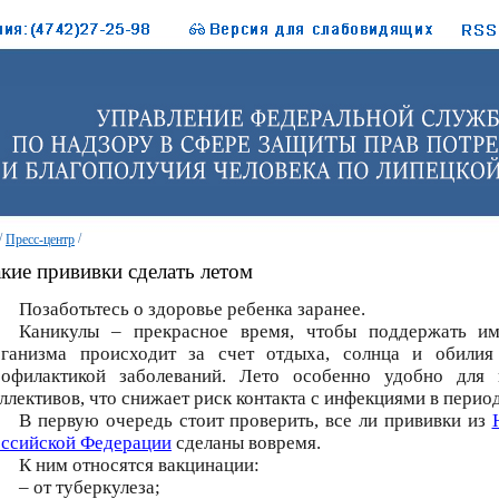
/
/
Пресс-центр
кие прививки сделать летом
Позаботьтесь о здоровье ребенка заранее.
Каникулы – прекрасное время, чтобы поддержать им
рганизма происходит за счет отдыха, солнца и обилия
рофилактикой заболеваний. Лето особенно удобно для 
ллективов, что снижает риск контакта с инфекциями в пери
В первую очередь стоит проверить, все ли прививки из
оссийской Федерации
сделаны вовремя.
К ним относятся вакцинации:
– от туберкулеза;