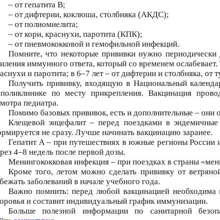
– от гепатита B;
– от дифтерии, коклюша, столбняка (АКДС);
– от полиомиелита;
– от кори, краснухи, паротита (КПК);
– от пневмококковой и гемофильной инфекций.
Помните, что некоторые прививки нужно периодически 
иления иммунного ответа, который со временем ослабевает. 
аснухи и паротита; в 6–7 лет – от дифтерии и столбняка, от т
Получить прививку, входящую в Национальный календа
 поликлинике по месту прикрепления. Вакцинация прово
мотра педиатра.
Помимо базовых прививок, есть и дополнительные – они 
Клещевой энцефалит – перед поездками в эндемичные 
рмируется не сразу. Лучше начинать вакцинацию заранее.
Гепатит A – при путешествиях в южные регионы России
рез 4–8 недель после первой дозы.
Менингококковая инфекция – при поездках в страны «мен
Кроме того, летом можно сделать прививку от ветряной
бежать заболеваний в начале учебного года.
Важно помнить: перед любой вакцинацией необходима к
оровья и составит индивидуальный график иммунизации.
Больше полезной информации по санитарной безоп