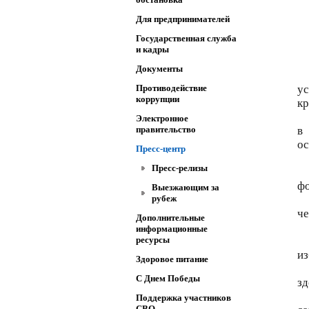
Для предпринимателей
Государственная служба
и кадры
Документы
Противодействие
ус
коррупции
кр
Электронное
правительство
в
ос
Пресс-центр
Пресс-релизы
фо
Выезжающим за
рубеж
че
Дополнительные
информационные
ресурсы
из
Здоровое питание
C Днем Победы
зд
Поддержка участников
СВО