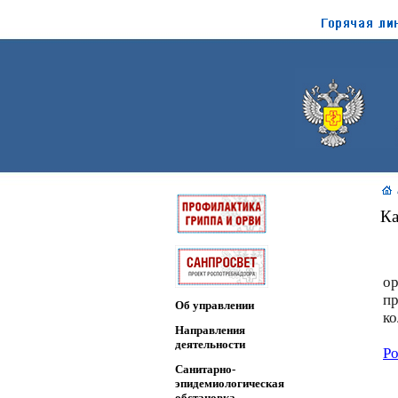
Ка
о
п
Об управлении
ко
Направления
деятельности
Р
Санитарно-
эпидемиологическая
обстановка