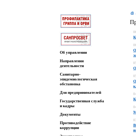
Пр
0
К
0
О
Об управлении
з
Направления
0
деятельности
О
Санитарно-
0
эпидемиологическая
О
обстановка
к
Для предпринимателей
0
К
Государственная служба
и кадры
0
М
Документы
0
Противодействие
В
коррупции
в