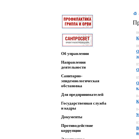
Пр
0
К
0
О
Об управлении
з
Направления
0
деятельности
О
Санитарно-
0
эпидемиологическая
О
обстановка
к
Для предпринимателей
0
К
Государственная служба
и кадры
0
М
Документы
0
Противодействие
В
коррупции
в