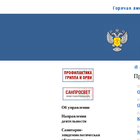
Пр
0
О
0
О
Об управлении
0
Направления
К
деятельности
0
Санитарно-
М
эпидемиологическая
обстановка