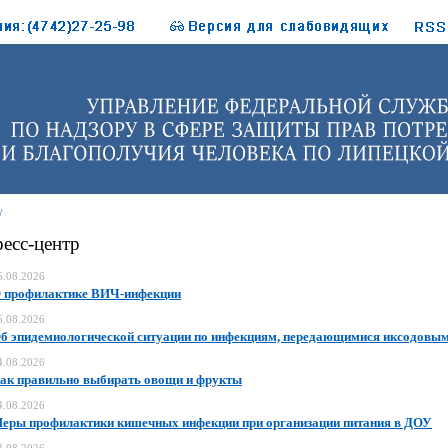
/
есс-центр
5.08.2026
 профилактике ВИЧ-инфекции
5.08.2026
б эпидемиологической ситуации по инфекциям, передающимися иксодовы
4.08.2026
ак правильно выбирать овощи и фрукты
4.08.2026
еры профилактики кишечных инфекции при организации питания в ДОУ