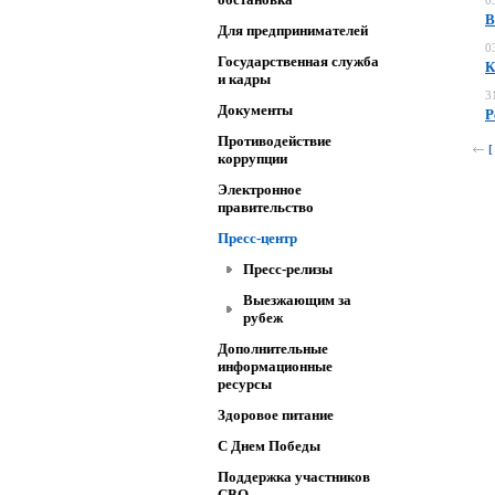
0
В
Для предпринимателей
0
Государственная служба
К
и кадры
3
Документы
Р
Противодействие
[
коррупции
Электронное
правительство
Пресс-центр
Пресс-релизы
Выезжающим за
рубеж
Дополнительные
информационные
ресурсы
Здоровое питание
C Днем Победы
Поддержка участников
СВО