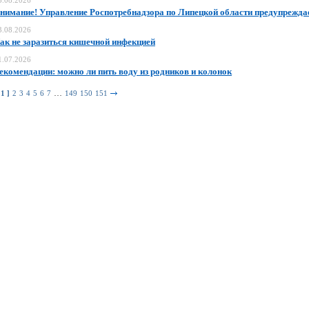
3.08.2026
нимание! Управление Роспотребнадзора по Липецкой области предупрежда
3.08.2026
ак не заразиться кишечной инфекцией
1.07.2026
екомендации: можно ли пить воду из родников и колонок
…
 1 ]
2
3
4
5
6
7
149
150
151