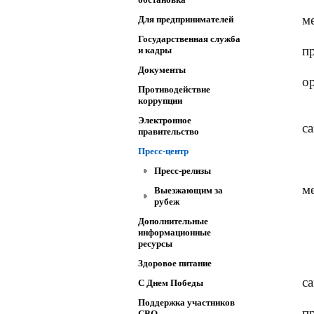
м
Для предпринимателей
Государственная служба
п
и кадры
Документы
о
Противодействие
коррупции
Электронное
с
правительство
Пресс-центр
Пресс-релизы
ме
Выезжающим за
рубеж
Дополнительные
информационные
ресурсы
Здоровое питание
с
C Днем Победы
Поддержка участников
п
СВО