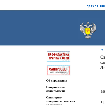
Св
са
Ли
Об управлении
Направления
м
деятельности
Санитарно-
п
эпидемиологическая
обстановка