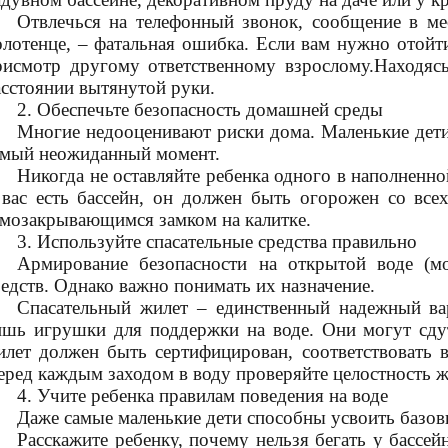
Отвлечься на телефонный звонок, сообщение в ме
олотенце, – фатальная ошибка. Если вам нужно отойти
рисмотр другому ответственному взрослому.Находясь
асстоянии вытянутой руки.
2. Обеспечьте безопасность домашней среды
Многие недооценивают риски дома. Маленькие дети
амый неожиданный момент.
Никогда не оставляйте ребенка одного в наполненно
 вас есть бассейн, он должен быть огорожен со вс
амозакрывающимся замком на калитке.
3. Используйте спасательные средства правильно
Армирование безопасности на открытой воде (мо
редств. Однако важно понимать их назначение.
Спасательный жилет – единственный надежный ва
ишь игрушки для поддержки на воде. Они могут сдут
илет должен быть сертифицирован, соответствовать в
еред каждым заходом в воду проверяйте целостность ж
4. Учите ребенка правилам поведения на воде
Даже самые маленькие дети способны усвоить базов
Расскажите ребенку, почему нельзя бегать у бассе