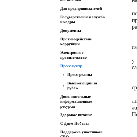
Для предпринимателей
п
Государственная служба
п
и кадры
р
Документы
Противодействие
коррупции
с
Электронное
правительство
у
Пресс-центр
с
Пресс-релизы
Выезжающим за
с
рубеж
Дополнительные
л
информационные
ресурсы
ж
П
Здоровое питание
C Днем Победы
Поддержка участников
СВО