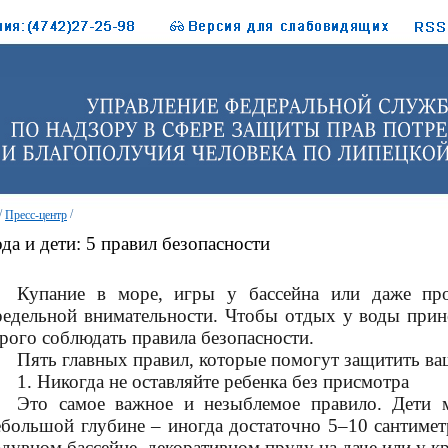
/
/
Пресс-центр
да и дети: 5 правил безопасности
Купание в море, игры у бассейна или даже про
редельной внимательности. Чтобы отдых у воды прин
трого соблюдать правила безопасности.
Пять главных правил, которые помогут защитить ва
1. Никогда не оставляйте ребенка без присмотра
Это самое важное и незыблемое правило. Дети 
ебольшой глубине – иногда достаточно 5–10 сантиметр
адувном бассейне, декоративном пруду на даче или у к