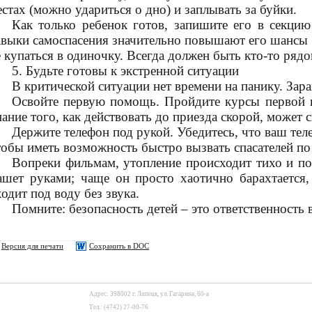
естах (можно удариться о дно) и заплывать за буйки.
Как только ребенок готов, запишите его в секцию
авыки самоспасения значительно повышают его шансы в
е купаться в одиночку. Всегда должен быть кто-то ряд
5. Будьте готовы к экстренной ситуации
В критической ситуации нет времени на панику. Зар
Освойте первую помощь. Пройдите курсы первой 
ание того, как действовать до приезда скорой, может 
Держите телефон под рукой. Убедитесь, что ваш тел
тобы иметь возможность быстро вызвать спасателей по
Вопреки фильмам, утопление происходит тихо и по
ашет руками; чаще он просто хаотично барахтается,
одит под воду без звука.
Помните: безопасность детей – это ответственность 
Версия для печати
Сохранить в DOC
Адрес: 398002 г. Липецк, ул. Гагарина, 60-а
Тел.: (4742) 27-00-76