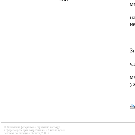
м
н
н
Зн
ч
м
ух
© Управление федеральной службы по надзору

в сфере защиты прав потребителей и благополучия 

человека по Липецкой области, 2009 г.