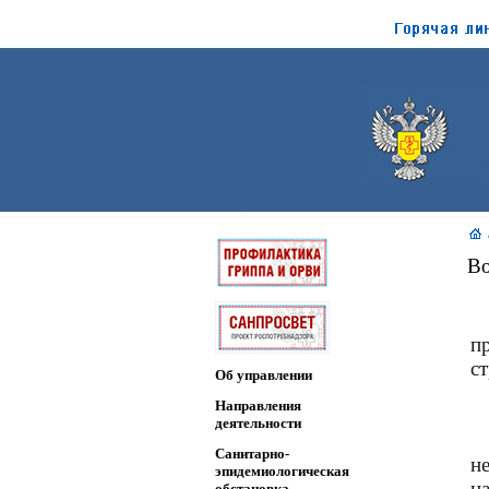
Во
п
с
Об управлении
Направления
деятельности
Санитарно-
н
эпидемиологическая
н
обстановка