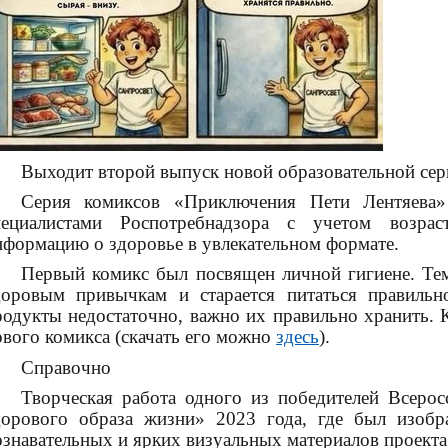
Выходит второй выпуск новой образовательной сер
Серия комиксов «Приключения Пети Лентяева» 
пециалистами Роспотребнадзора с учетом возра
нформацию о здоровье в увлекательном формате.
Первый комикс был посвящен личной гигиене. Тем
доровым привычкам и старается питаться правильн
родукты недостаточно, важно их правильно хранить. К
ового комикса (скачать его можно
здесь
).
Справочно
Творческая работа одного из победителей Всерос
дорового образа жизни» 2023 года, где был изобр
ознавательных и ярких визуальных материалов проекта 