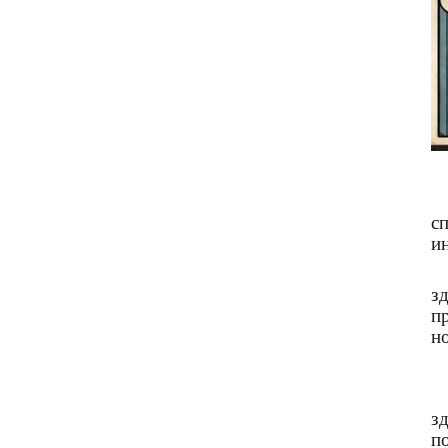
с
и
з
п
н
з
п